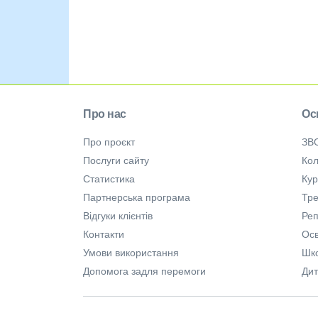
Про нас
Ос
Про проєкт
ЗВ
Послуги сайту
Кол
Статистика
Ку
Партнерська програма
Тре
Відгуки клієнтів
Ре
Контакти
Осв
Умови використання
Шк
Допомога задля перемоги
Дит