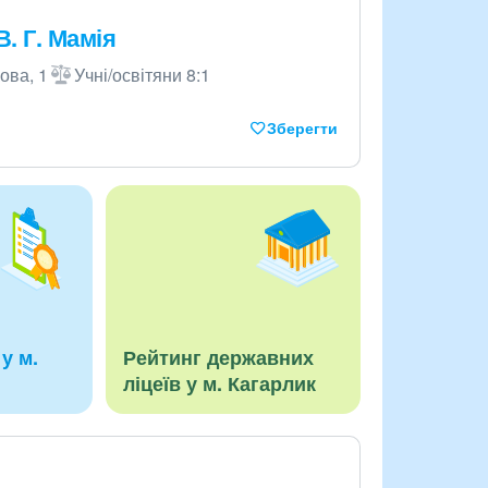
. Г. Мамія
ова, 1
Учні/освітяни 8:1
Зберегти
у м.
Рейтинг державних
ліцеїв у м. Кагарлик