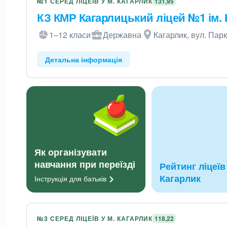
№1 СЕРЕД ЛІЦЕЇВ У М. КАГАРЛИК
131,95
КЗ КМР Кагарлицький ліцей №1 ім. В
1–12 класи
Державна
Кагарлик, вул. Парк
Детальна інформація
Як організувати
навчання при переїзді
Рейтинг ліцеїв 
Кагарлик
Інструкція для
батьків
№3 СЕРЕД ЛІЦЕЇВ У М. КАГАРЛИК
118,22