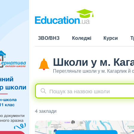
ЗВО/ВНЗ
Коледжі
Курси
Т
Школи у м. Каг
Перегляньте школи у м. Кагарлик й
4 заклади