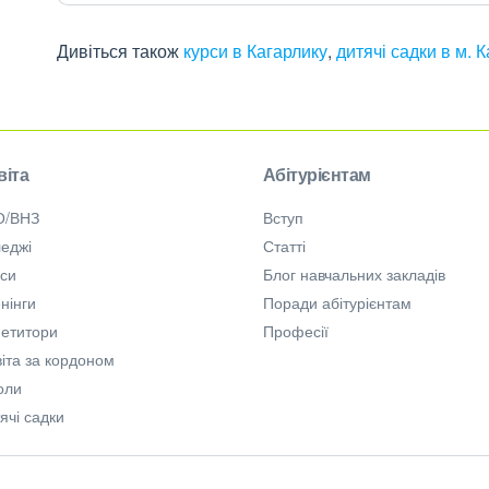
Дивіться також
курси в Кагарлику
,
дитячі садки в м. 
віта
Абітурієнтам
О/ВНЗ
Вступ
еджі
Статті
рси
Блог навчальних закладів
нінги
Поради абітурієнтам
петитори
Професії
іта за кордоном
оли
ячі садки