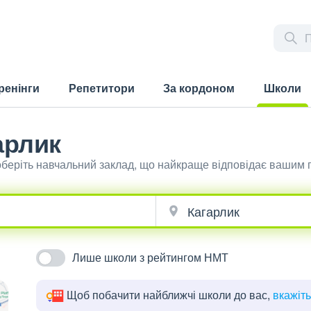
ренінги
Репетитори
За кордоном
Школи
(current)
арлик
 оберіть навчальний заклад, що найкраще відповідає вашим 
Лише школи з рейтингом НМТ
Щоб побачити найближчі школи до вас,
вкажіт