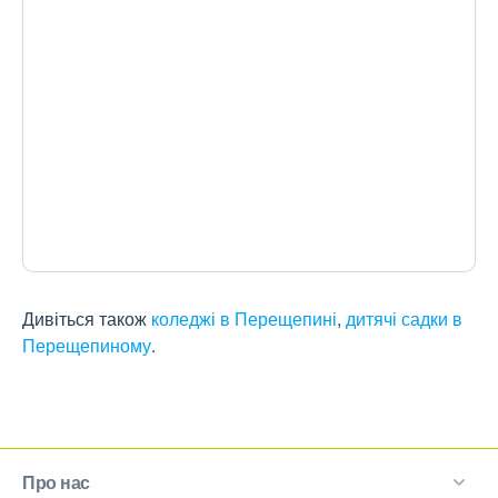
Дивіться також
коледжі в Перещепині
,
дитячі садки в
Перещепиному
.
Про нас