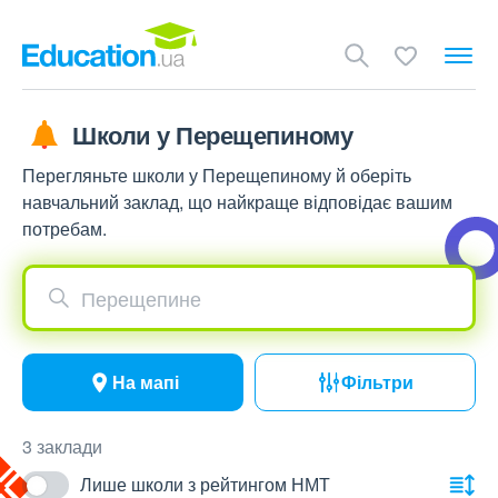
Школи у Перещепиному
Перегляньте школи у Перещепиному й оберіть
навчальний заклад, що найкраще відповідає вашим
потребам.
Перещепине
На мапі
Фільтри
3 заклади
Лише школи з рейтингом НМТ