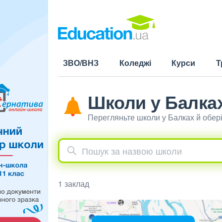
ЗВО/ВНЗ
Коледжі
Курси
Т
Школи у Балка
Перегляньте школи у Балках й обер
1 заклад