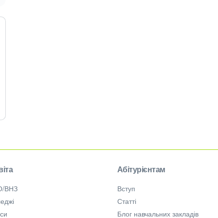
віта
Абітурієнтам
О/ВНЗ
Вступ
еджі
Статті
рси
Блог навчальних закладів