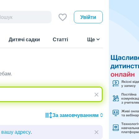
Увійти
Дитячі садки
Статті
Ще
ебам.
За замовчуванням
ь вашу адресу
.