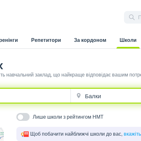
ренінги
Репетитори
За кордоном
Школи
(current)
х
іть навчальний заклад, що найкраще відповідає вашим потр
Лише школи з рейтингом НМТ
Щоб побачити найближчі школи до вас,
вкажіт