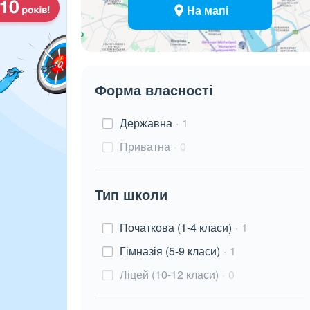
На мапі
Форма власності
Державна
1
Приватна
0
Тип школи
Початкова (1-4 класи)
1
Гімназія (5-9 класи)
1
Ліцей (10-12 класи)
0