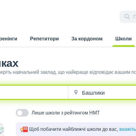
ренінги
Репетитори
За кордоном
Школи
(current)
ках
еріть навчальний заклад, що найкраще відповідає вашим п
Лише школи з рейтингом НМТ
Щоб побачити найближчі школи до вас,
вкажіт