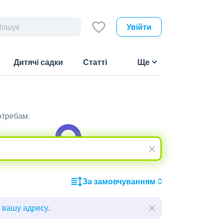
Увійти
Дитячі садки
Статті
Ще
отребам.
За замовчуванням
ь вашу адресу
.