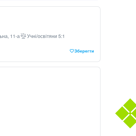
ьна, 11-а
Учні/освітяни 5:1
Зберегти