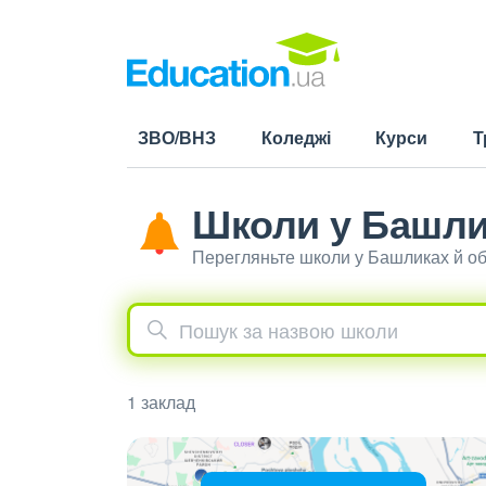
ЗВО/ВНЗ
Коледжі
Курси
Т
Школи у Башли
Перегляньте школи у Башликах й об
1 заклад