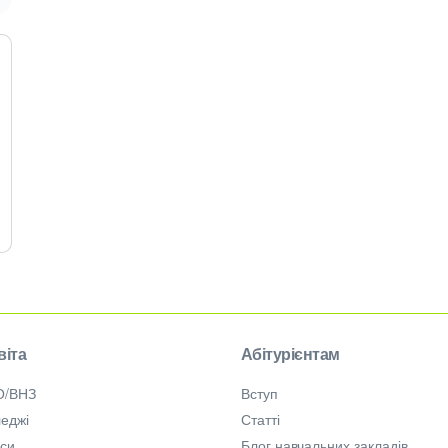
віта
Абітурієнтам
О/ВНЗ
Вступ
еджі
Статті
рси
Блог навчальних закладів