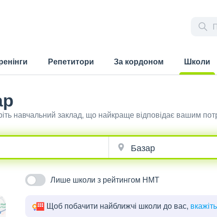
ренінги
Репетитори
За кордоном
Школи
(current)
ар
еріть навчальний заклад, що найкраще відповідає вашим пот
Лише школи з рейтингом НМТ
Щоб побачити найближчі школи до вас,
вкажіт