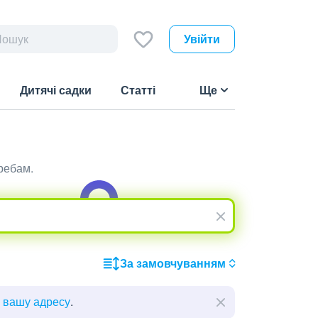
Увійти
Дитячі садки
Статті
Ще
ребам.
За замовчуванням
ь вашу адресу
.