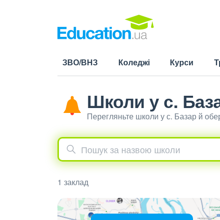
ЗВО/ВНЗ
Коледжі
Курси
Т
Школи у с. Баз
Перегляньте школи у с. Базар й об
1 заклад