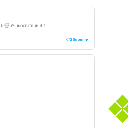
-б
Учні/освітяни 4:1
Зберегти