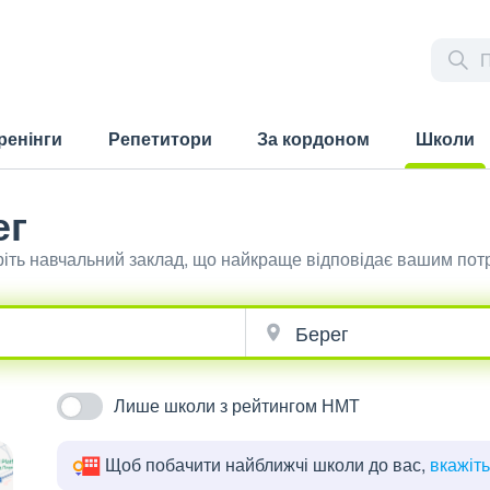
ренінги
Репетитори
За кордоном
Школи
(current)
ег
ріть навчальний заклад, що найкраще відповідає вашим пот
Лише школи з рейтингом НМТ
Щоб побачити найближчі школи до вас,
вкажіт