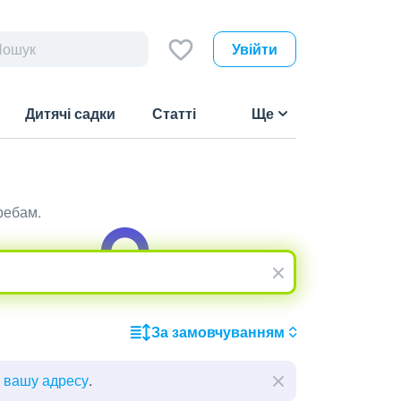
Увійти
Дитячі садки
Статті
Ще
ребам.
За замовчуванням
ь вашу адресу
.