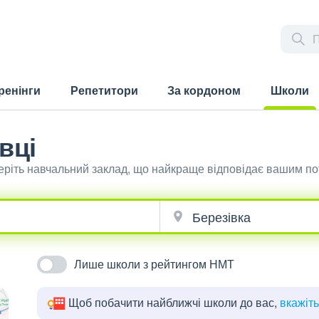
ренінги
Репетитори
За кордоном
Школи
(current)
вці
беріть навчальний заклад, що найкраще відповідає вашим п
Лише школи з рейтингом НМТ
Щоб побачити найближчі школи до вас,
вкажіт