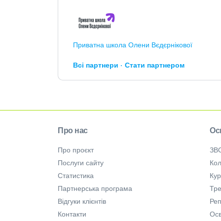
Приватна школа Олени Вєдєрнікової
Всі партнери
Стати партнером
Про нас
Ос
Про проєкт
ЗВ
Послуги сайту
Кол
Статистика
Ку
Партнерська програма
Тре
Відгуки клієнтів
Ре
Контакти
Осв