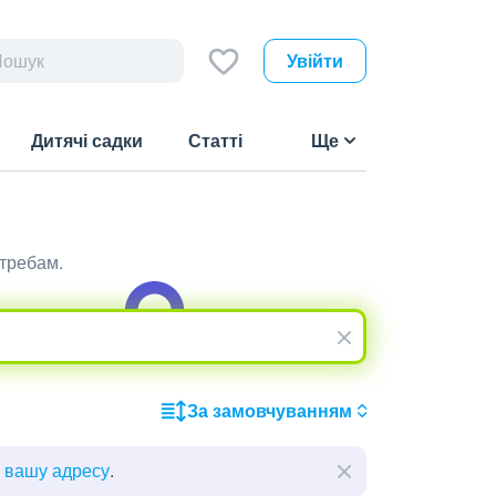
Увійти
Дитячі садки
Статті
Ще
отребам.
За замовчуванням
ь вашу адресу
.