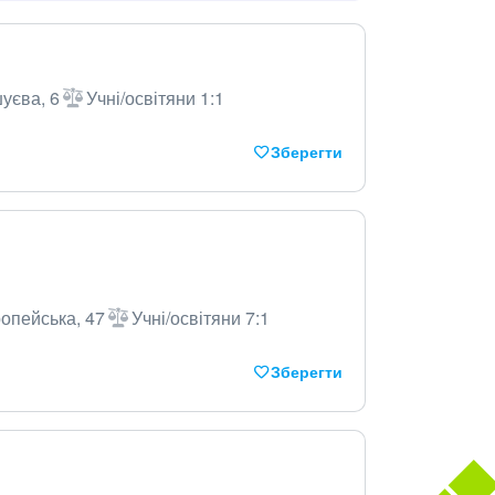
шуєва, 6
Учні/освітяни 1:1
Зберегти
ропейська, 47
Учні/освітяни 7:1
Зберегти