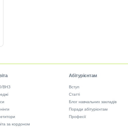
віта
Абітурієнтам
О/ВНЗ
Вступ
еджі
Статті
рси
Блог навчальних закладів
нінги
Поради абітурієнтам
петитори
Професії
іта за кордоном