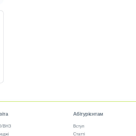
віта
Абітурієнтам
О/ВНЗ
Вступ
еджі
Статті