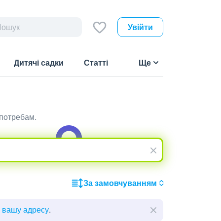
Увійти
Дитячі садки
Статті
Ще
 потребам.
За замовчуванням
ь вашу адресу
.