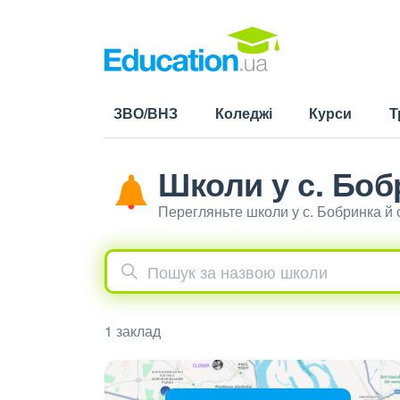
ЗВО/ВНЗ
Коледжі
Курси
Т
Школи у с. Боб
Перегляньте школи у с. Бобринка й
1 заклад