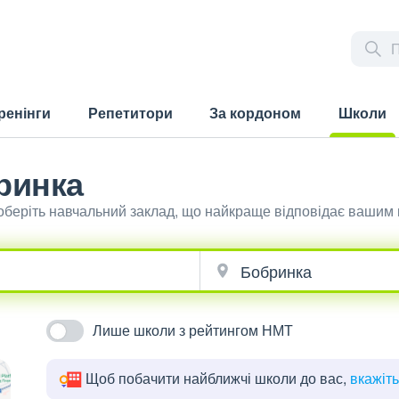
ренінги
Репетитори
За кордоном
Школи
(current)
ринка
 оберіть навчальний заклад, що найкраще відповідає вашим
Лише школи з рейтингом НМТ
Щоб побачити найближчі школи до вас,
вкажіт