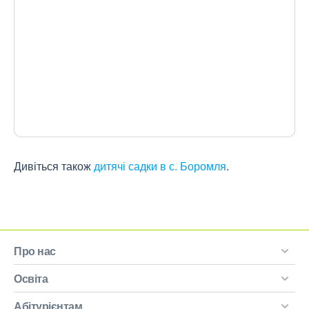
Дивіться також
дитячі садки в с. Боромля
.
Про нас
Освіта
Абітурієнтам