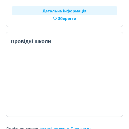
Детальна інформація
Зберегти
Провідні школи
Дивіться також
дитячі садки в Бузькому
.