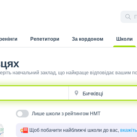
ренінги
Репетитори
За кордоном
Школи
(current)
вцях
беріть навчальний заклад, що найкраще відповідає вашим п
Лише школи з рейтингом НМТ
Щоб побачити найближчі школи до вас,
вкажіт