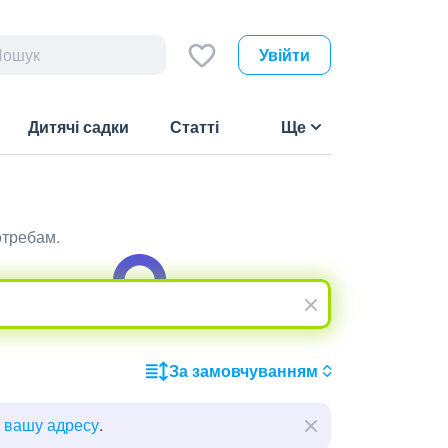
Увійти
Дитячі садки
Статті
Ще
отребам.
За замовчуванням
ь вашу адресу
.