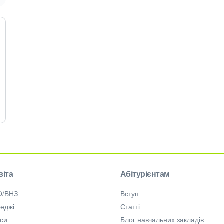
віта
Абітурієнтам
О/ВНЗ
Вступ
еджі
Статті
рси
Блог навчальних закладів