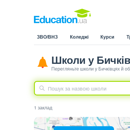
ЗВО/ВНЗ
Коледжі
Курси
Т
Школи у Бичкі
Перегляньте школи у Бичківцях й о
1 заклад