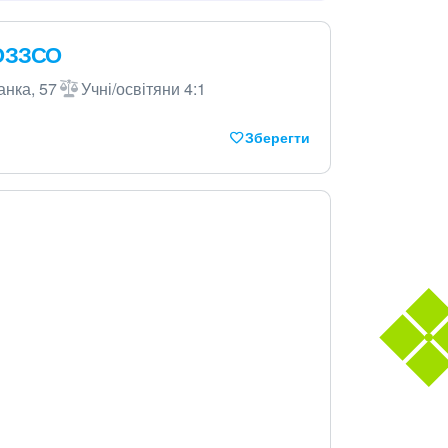
 ОЗЗСО
анка, 57
Учні/освітяни 4:1
Зберегти