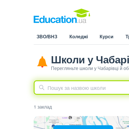
ЗВО/ВНЗ
Коледжі
Курси
Т
Школи у Чабарі
Перегляньте школи у Чабарівці й о
1 заклад