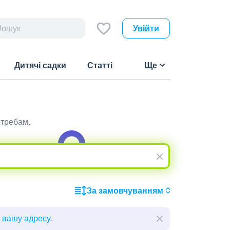
Увійти
Дитячі садки
Статті
Ще
отребам.
За замовчуванням
ь вашу адресу
.