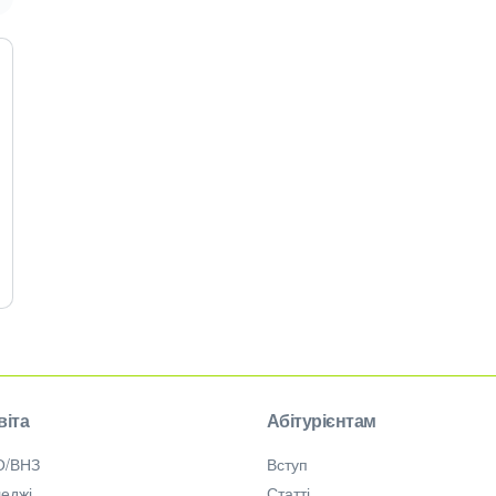
віта
Абітурієнтам
О/ВНЗ
Вступ
еджі
Статті