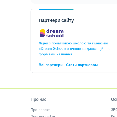
Партнери сайту
Ліцей з початковою школою та гімназією
«Dream School» з очною та дистанційною
формами навчання
Всі партнери
Стати партнером
Про нас
Ос
Про проєкт
ЗВ
Послуги сайту
Кол