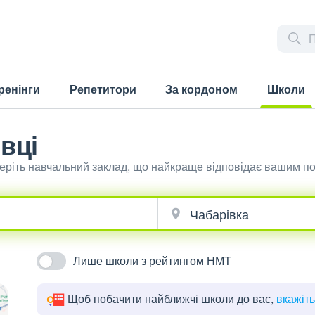
ренінги
Репетитори
За кордоном
Школи
(current)
вці
беріть навчальний заклад, що найкраще відповідає вашим п
Лише школи з рейтингом НМТ
Щоб побачити найближчі школи до вас,
вкажіт