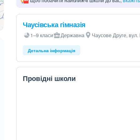
Щоб побачити найближчі школи до вас,
вкажіт
Чаусівська гімназія
1–9 класи
Державна
Чаусове Друге, вул.
Детальна інформація
Провідні школи