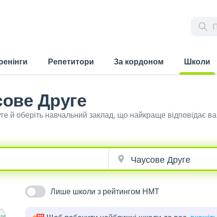
ренінги
Репетитори
За кордоном
Школи
(current)
сове Друге
уге й оберіть навчальний заклад, що найкраще відповідає 
Лише школи з рейтингом НМТ