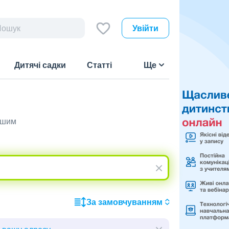
Увійти
Дитячі садки
Статті
Ще
вашим
За замовчуванням