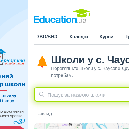
ЗВО/ВНЗ
Коледжі
Курси
Т
Школи у с. Чау
Перегляньте школи у с. Чаусове Др
потребам.
1 заклад