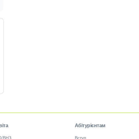
віта
Абітурієнтам
О/ВНЗ
Вступ