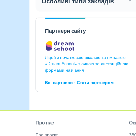
Особливі типи закладів
Партнери сайту
Ліцей з початковою школою та гімназією
«Dream School» з очною та дистанційною
формами навчання
Всі партнери
Стати партнером
Про нас
Ос
Про проєкт
ЗВ