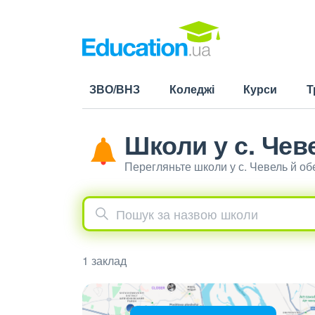
ЗВО/ВНЗ
Коледжі
Курси
Т
Школи у с. Чев
Перегляньте школи у с. Чевель й о
1 заклад