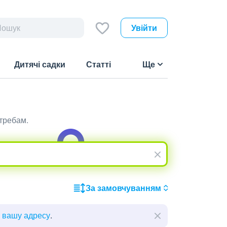
Увійти
Дитячі садки
Статті
Ще
отребам.
За замовчуванням
ь вашу адресу
.