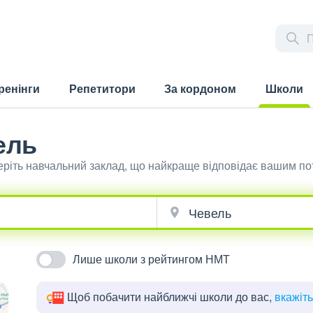
ренінги
Репетитори
За кордоном
Школи
(current)
ель
беріть навчальний заклад, що найкраще відповідає вашим п
Лише школи з рейтингом НМТ
Щоб побачити найближчі школи до вас,
вкажіт