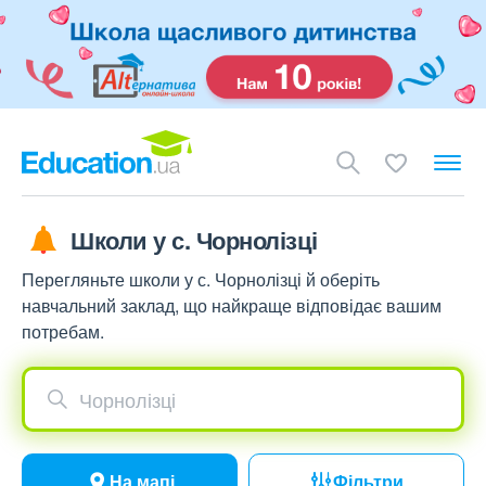
Школи у с. Чорнолізці
Перегляньте школи у с. Чорнолізці й оберіть
навчальний заклад, що найкраще відповідає вашим
потребам.
Чорнолізці
На мапі
Фільтри