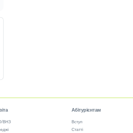
віта
Абітурієнтам
О/ВНЗ
Вступ
еджі
Статті