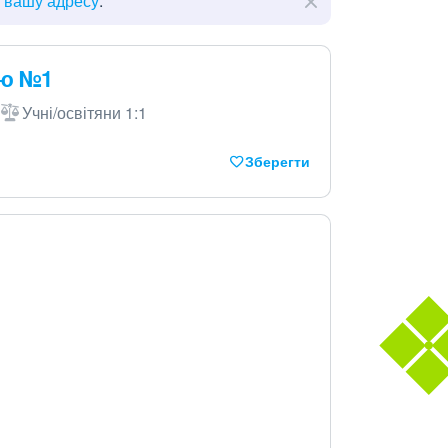
ь вашу адресу
.
ею №1
Учні/освітяни 1:1
Зберегти