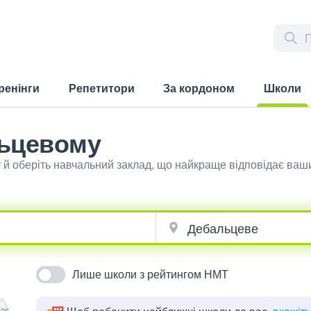
ренінги
Репетитори
За кордоном
Школи
(current)
ьцевому
й оберіть навчальний заклад, що найкраще відповідає ваш
Лише школи з рейтингом НМТ