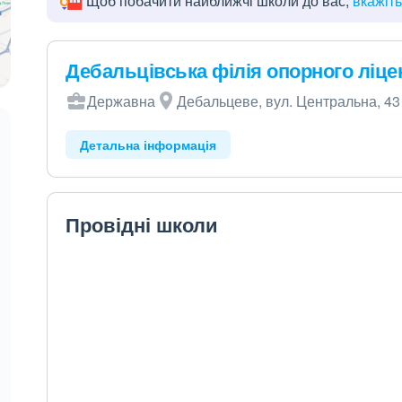
Щоб побачити найближчі школи до вас,
вкажіт
Дебальцівська філія опорного ліц
Державна
Дебальцеве, вул. Центральна, 43
Детальна інформація
Провідні школи