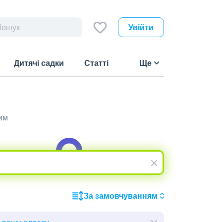
Увійти
Дитячі садки
Статті
Ще
им
За замовчуванням