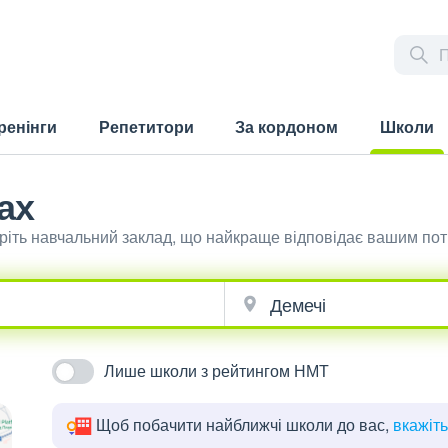
ренінги
Репетитори
За кордоном
Школи
(current)
ах
ріть навчальний заклад, що найкраще відповідає вашим по
Лише школи з рейтингом НМТ
Щоб побачити найближчі школи до вас,
вкажіт