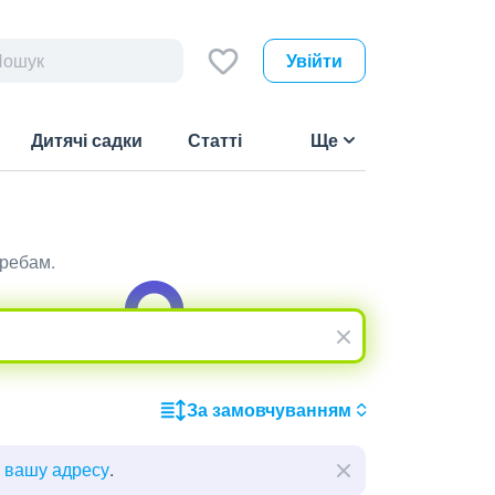
Увійти
Дитячі садки
Статті
Ще
требам.
За замовчуванням
ь вашу адресу
.