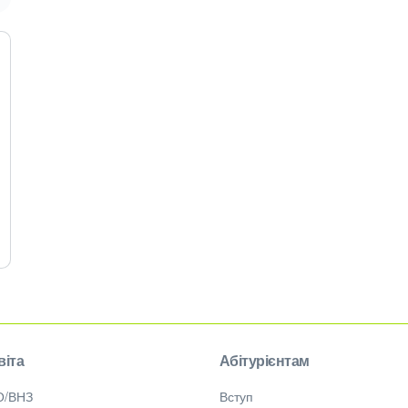
віта
Абітурієнтам
О/ВНЗ
Вступ