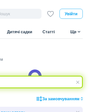
Увійти
Дитячі садки
Статті
Ще
им
За замовчуванням