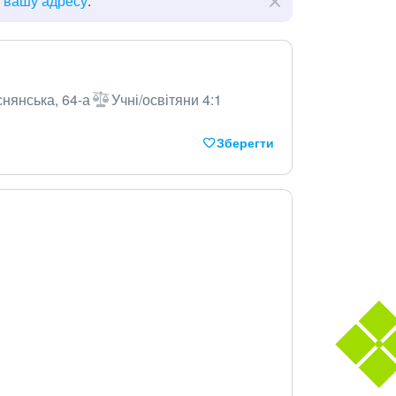
ь вашу адресу
.
снянська, 64-а
Учні/освітяни 4:1
Зберегти