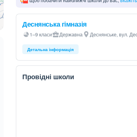
Щоб побачити найближчі школи до вас,
вкажіт
Деснянська гімназія
1–9 класи
Державна
Деснянське, вул. Де
Детальна інформація
Провідні школи