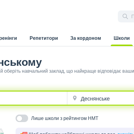
ренінги
Репетитори
За кордоном
Школи
(current)
нському
й оберіть навчальний заклад, що найкраще відповідає ваш
Лише школи з рейтингом НМТ