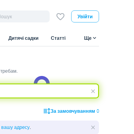
Увійти
Дитячі садки
Статті
Ще
отребам.
За замовчуванням
ь вашу адресу
.