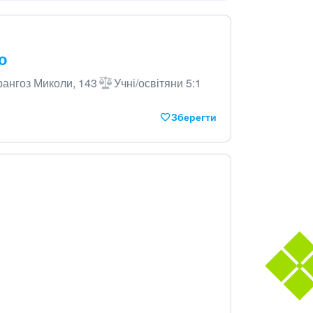
о
рангоз Миколи, 143
Учні/освітяни 5:1
Зберегти