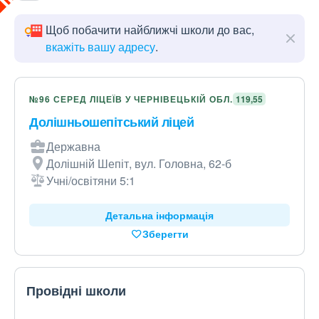
Щоб побачити найближчі школи до вас,
вкажіть вашу адресу
.
№96 СЕРЕД ЛІЦЕЇВ У ЧЕРНІВЕЦЬКІЙ ОБЛ.
119,55
Долішньошепітський ліцей
Державна
Долішній Шепіт, вул. Головна, 62-б
Учні/освітяни 5:1
Детальна інформація
Зберегти
Провідні школи