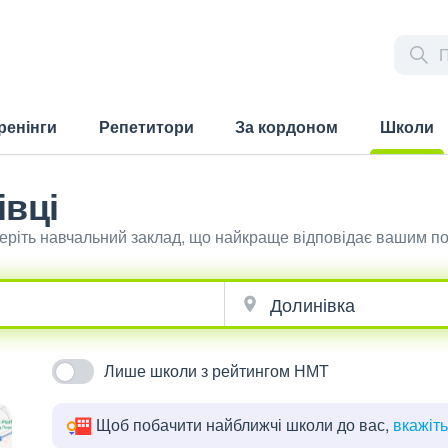
ренінги
Репетитори
За кордоном
Школи
(current)
івці
беріть навчальний заклад, що найкраще відповідає вашим п
Лише школи з рейтингом НМТ
Щоб побачити найближчі школи до вас,
вкажіт