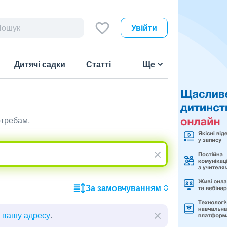
Увійти
Дитячі садки
Статті
Ще
отребам.
За замовчуванням
ь вашу адресу
.