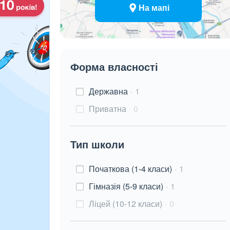
На мапі
Форма власності
Державна
1
Приватна
0
Тип школи
Початкова (1-4 класи)
1
Гімназія (5-9 класи)
1
Ліцей (10-12 класи)
0