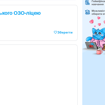
ського ОЗО-ліцею
Зберегти