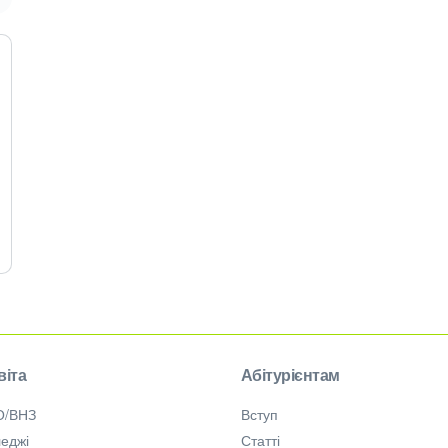
віта
Абітурієнтам
О/ВНЗ
Вступ
еджі
Статті