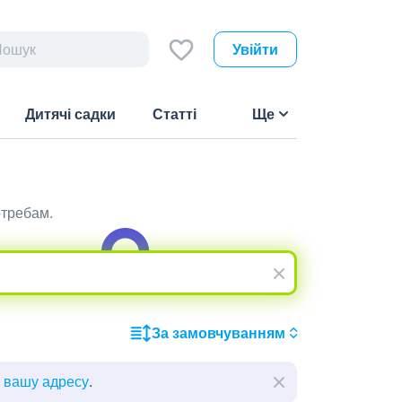
Увійти
Дитячі садки
Статті
Ще
отребам.
За замовчуванням
ь вашу адресу
.