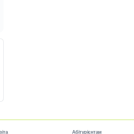
віта
Абітурієнтам