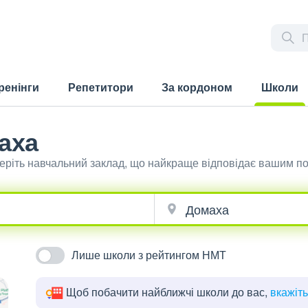
ренінги
Репетитори
За кордоном
Школи
(current)
аха
беріть навчальний заклад, що найкраще відповідає вашим п
Лише школи з рейтингом НМТ
Щоб побачити найближчі школи до вас,
вкажіт