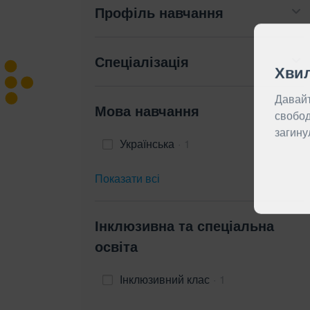
Профіль навчання
Спеціалізація
Хвил
Мова навчання
Давайт
свобод
Українська
1
загину
Показати всі
Інклюзивна та спеціальна
освіта
Інклюзивний клас
1