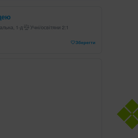
іцею
альна, 1-д
Учні/освітяни 2:1
Зберегти