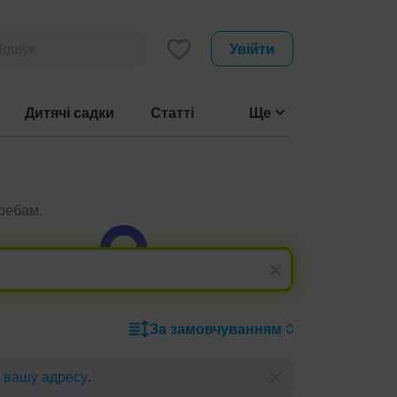
Увійти
Дитячі садки
Статті
Ще
требам.
За замовчуванням
ь вашу адресу
.