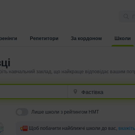
ренінги
Репетитори
За кордоном
Школи
(current)
ці
еріть навчальний заклад, що найкраще відповідає вашим по
Лише школи з рейтингом НМТ
Щоб побачити найближчі школи до вас,
вкажіт