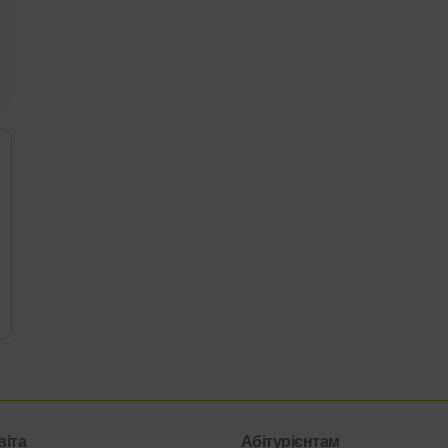
віта
Абітурієнтам