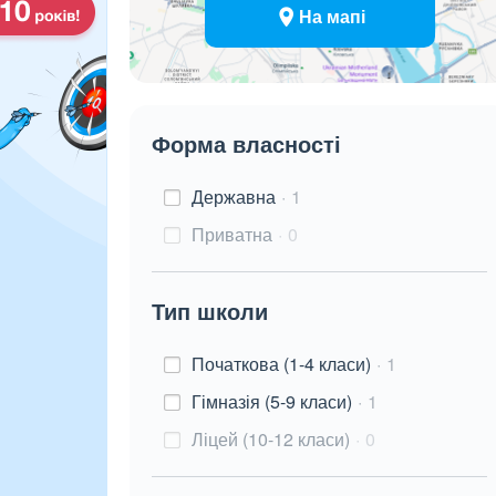
На мапі
Форма власності
Державна
1
Приватна
0
Тип школи
Початкова (1-4 класи)
1
Гімназія (5-9 класи)
1
Ліцей (10-12 класи)
0