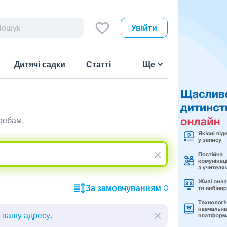
Увійти
Дитячі садки
Статті
Ще
ребам.
За замовчуванням
ь вашу адресу
.