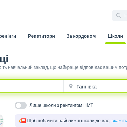
ренінги
Репетитори
За кордоном
Школи
(current)
ці
еріть навчальний заклад, що найкраще відповідає вашим пот
Лише школи з рейтингом НМТ
Щоб побачити найближчі школи до вас,
вкажіт