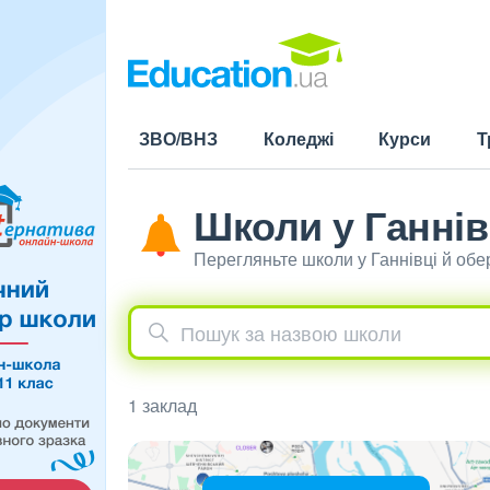
ЗВО/ВНЗ
Коледжі
Курси
Т
Школи у Ганнів
Перегляньте школи у Ганнівці й об
1 заклад