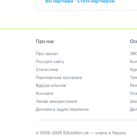
Всі партнери
Стати партнером
Про нас
Ос
Про проєкт
ЗВ
Послуги сайту
Кол
Статистика
Ку
Партнерська програма
Тре
Відгуки клієнтів
Ре
Контакти
Осв
Умови використання
Шк
Допомога задля перемоги
Дит
© 2009–2026 Education.ua — освіта в Україні.