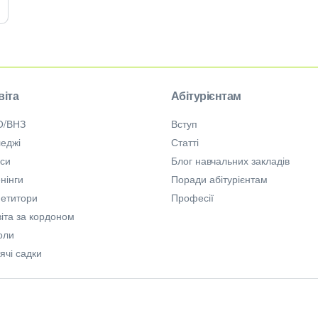
віта
Абітурієнтам
О/ВНЗ
Вступ
еджі
Статті
рси
Блог навчальних закладів
нінги
Поради абітурієнтам
петитори
Професії
іта за кордоном
оли
ячі садки