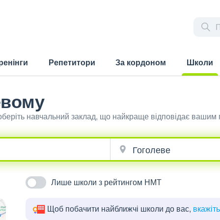
ренінги
Репетитори
За кордоном
Школи
(current)
евому
оберіть навчальний заклад, що найкраще відповідає вашим
Лише школи з рейтингом НМТ
Щоб побачити найближчі школи до вас,
вкажіт