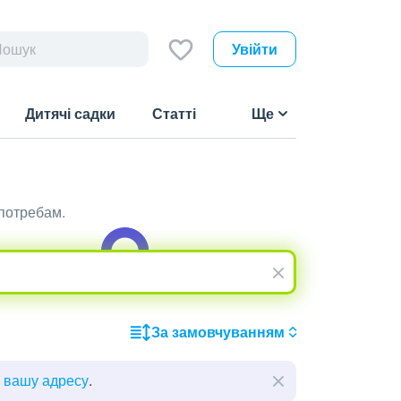
Увійти
Дитячі садки
Статті
Ще
 потребам.
За замовчуванням
ь вашу адресу
.