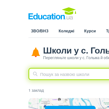
ЗВО/ВНЗ
Коледжі
Курси
Т
Школи у с. Гол
Перегляньте школи у с. Гольма й о
1 заклад