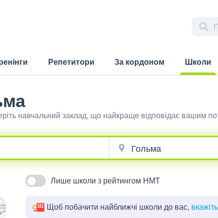
ренінги
Репетитори
За кордоном
Школи
(current)
ьма
беріть навчальний заклад, що найкраще відповідає вашим п
Лише школи з рейтингом НМТ
Щоб побачити найближчі школи до вас,
вкажіт