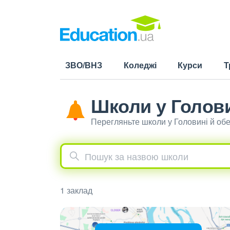
ЗВО/ВНЗ
Коледжі
Курси
Т
Школи у Голов
Перегляньте школи у Головині й об
1 заклад