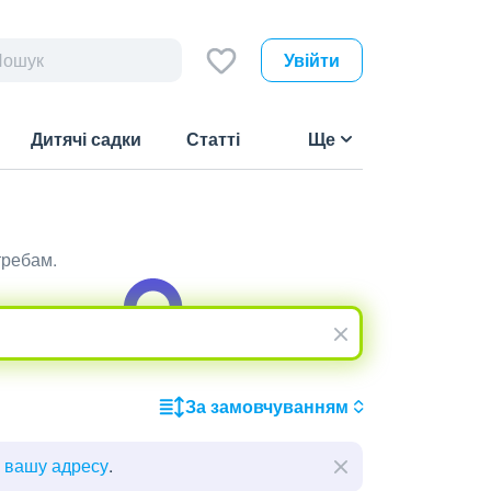
Увійти
Дитячі садки
Статті
Ще
требам.
За замовчуванням
ь вашу адресу
.