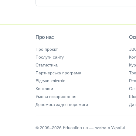
Про нас
Ос
Про проєкт
ЗВ
Послуги сайту
Кол
Статистика
Ку
Партнерська програма
Тре
Відгуки клієнтів
Ре
Контакти
Осв
Умови використання
Шк
Допомога задля перемоги
Дит
© 2009–2026 Education.ua — освіта в Україні.