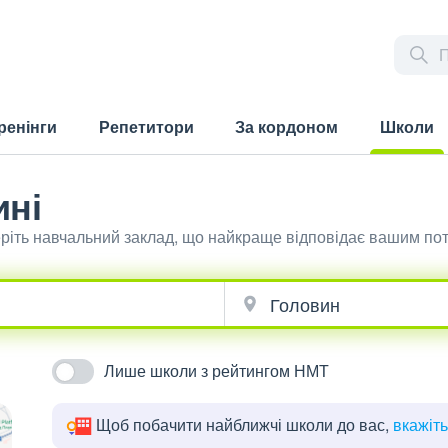
ренінги
Репетитори
За кордоном
Школи
(current)
ині
еріть навчальний заклад, що найкраще відповідає вашим по
Лише школи з рейтингом НМТ
Щоб побачити найближчі школи до вас,
вкажіт