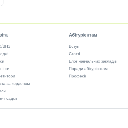
віта
Абітурієнтам
О/ВНЗ
Вступ
еджі
Статті
рси
Блог навчальних закладів
нінги
Поради абітурієнтам
петитори
Професії
іта за кордоном
оли
ячі садки