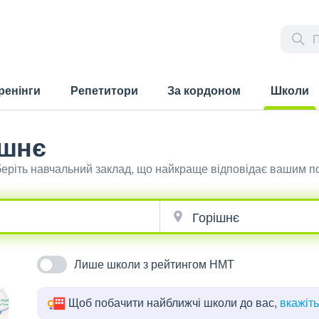
ренінги
Репетитори
За кордоном
Школи
(current)
ішнє
беріть навчальний заклад, що найкраще відповідає вашим п
Лише школи з рейтингом НМТ
Щоб побачити найближчі школи до вас,
вкажіт