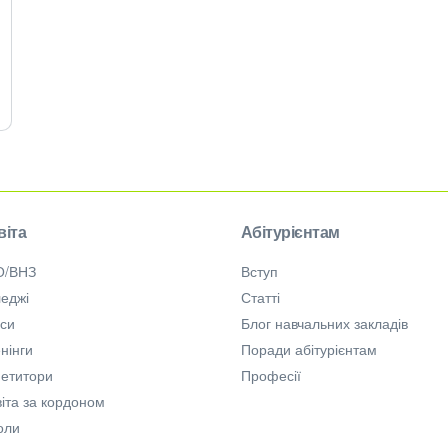
віта
Абітурієнтам
О/ВНЗ
Вступ
еджі
Статті
рси
Блог навчальних закладів
нінги
Поради абітурієнтам
петитори
Професії
іта за кордоном
оли