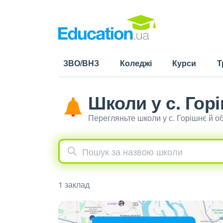
ЗВО/ВНЗ
Коледжі
Курси
Т
Школи у с. Гор
Перегляньте школи у с. Горішнє й о
1 заклад