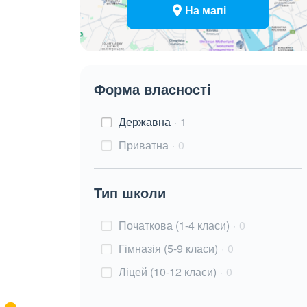
На мапі
Форма власності
Державна
1
Приватна
0
Тип школи
Початкова (1-4 класи)
0
Гімназія (5-9 класи)
0
Ліцей (10-12 класи)
0