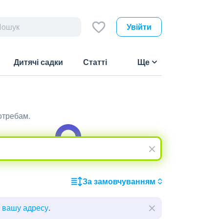
Увійти
Дитячі садки
Статті
Ще
отребам.
За замовчуванням
ь вашу адресу
.