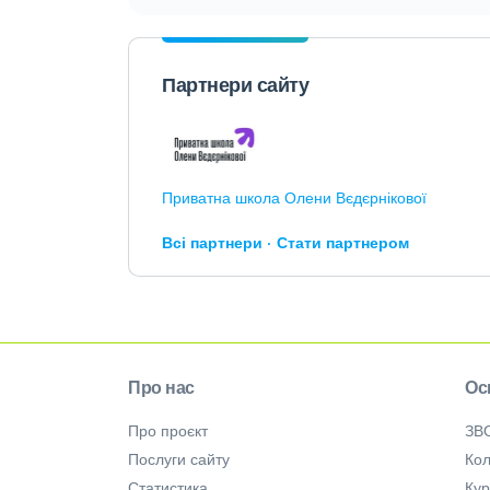
Партнери сайту
Приватна школа Олени Вєдєрнікової
Всі партнери
Стати партнером
Про нас
Ос
Про проєкт
ЗВ
Послуги сайту
Кол
Статистика
Ку