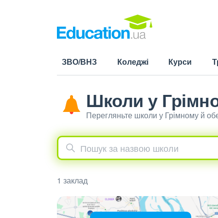
ЗВО/ВНЗ
Коледжі
Курси
Т
Школи у Грімн
Перегляньте школи у Грімному й об
1 заклад