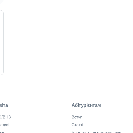
віта
Абітурієнтам
О/ВНЗ
Вступ
еджі
Статті
рси
Блог навчальних закладів