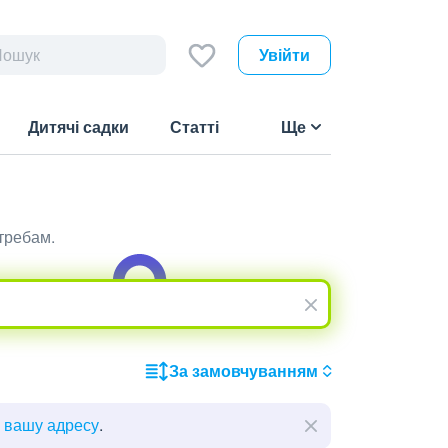
Увійти
Дитячі садки
Статті
Ще
требам.
За замовчуванням
ь вашу адресу
.