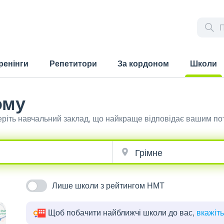
ренінги
Репетитори
За кордоном
Школи
(current)
ому
еріть навчальний заклад, що найкраще відповідає вашим по
Лише школи з рейтингом НМТ
Щоб побачити найближчі школи до вас,
вкажіт