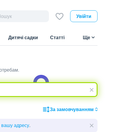
Увійти
Дитячі садки
Статті
Ще
потребам.
За замовчуванням
ь вашу адресу
.