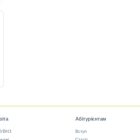
віта
Абітурієнтам
О/ВНЗ
Вступ
еджі
Статті