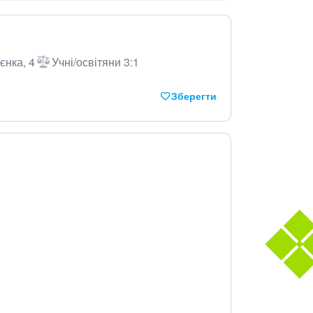
єнка, 4
Учні/освітяни 3:1
Зберегти