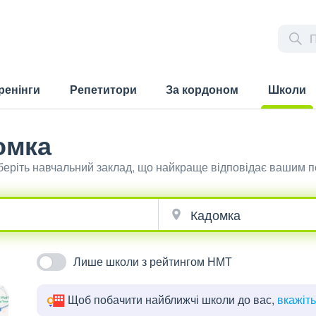
ренінги
Репетитори
За кордоном
Школи
(current)
омка
оберіть навчальний заклад, що найкраще відповідає вашим 
Лише школи з рейтингом НМТ
Щоб побачити найближчі школи до вас,
вкажіт