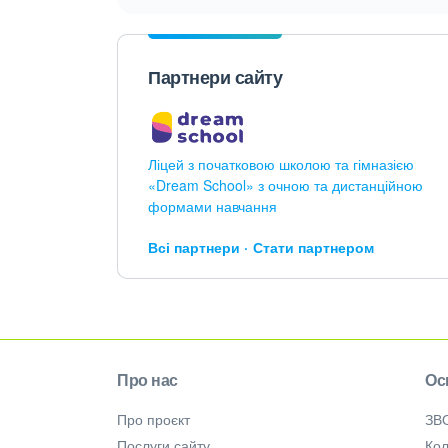
Партнери сайту
Ліцей з початковою школою та гімназією
«Dream School» з очною та дистанційною
формами навчання
Всі партнери
Стати партнером
Про нас
Ос
Про проєкт
ЗВ
Послуги сайту
Кол