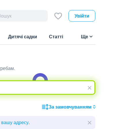
Увійти
Дитячі садки
Статті
Ще
требам.
За замовчуванням
ь вашу адресу
.