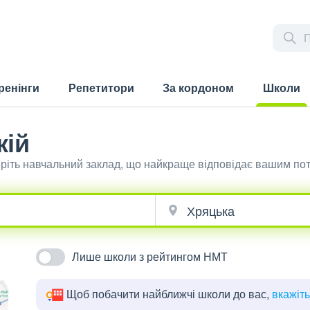
ренінги
Репетитори
За кордоном
Школи
(current)
кій
еріть навчальний заклад, що найкраще відповідає вашим по
Лише школи з рейтингом НМТ
Щоб побачити найближчі школи до вас,
вкажіт