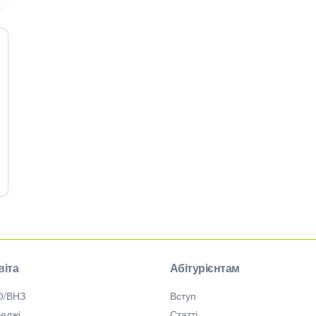
віта
Абітурієнтам
О/ВНЗ
Вступ
еджі
Статті