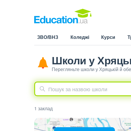
ЗВО/ВНЗ
Коледжі
Курси
Т
Школи у Хряць
Перегляньте школи у Хряцькій й об
1 заклад