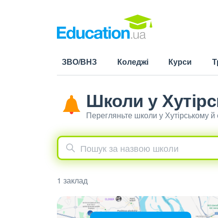
ЗВО/ВНЗ
Коледжі
Курси
Т
Школи у Хутір
Перегляньте школи у Хутірському й
1 заклад