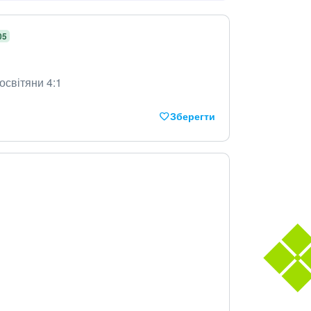
05
/освітяни 4:1
Зберегти