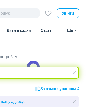
Увійти
Дитячі садки
Статті
Ще
 потребам.
За замовчуванням
ь вашу адресу
.