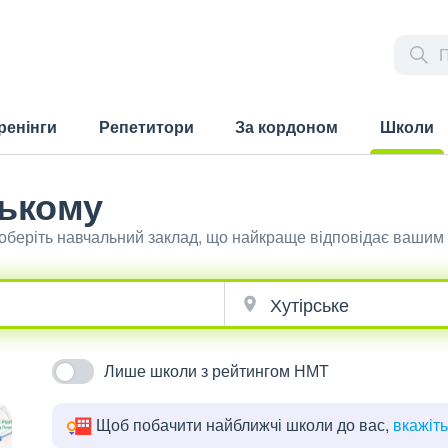
ренінги
Репетитори
За кордоном
Школи
(current)
ському
 оберіть навчальний заклад, що найкраще відповідає вашим
Лише школи з рейтингом НМТ
Щоб побачити найближчі школи до вас,
вкажіт