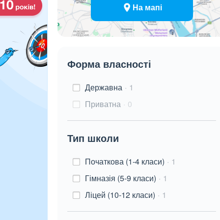
На мапі
Форма власності
Державна
1
Приватна
0
Тип школи
Початкова (1-4 класи)
1
Гімназія (5-9 класи)
1
Ліцей (10-12 класи)
1