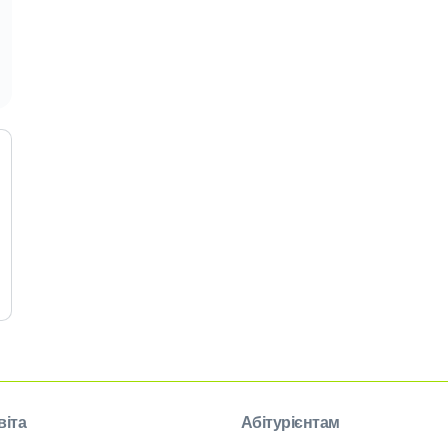
віта
Абітурієнтам