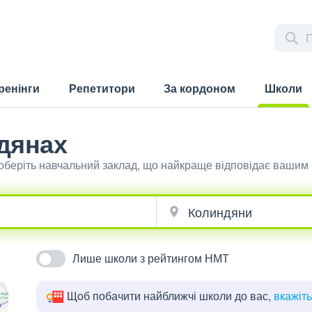
ренінги
Репетитори
За кордоном
Школи
(current)
дянах
оберіть навчальний заклад, що найкраще відповідає вашим
Лише школи з рейтингом НМТ
Щоб побачити найближчі школи до вас,
вкажіт