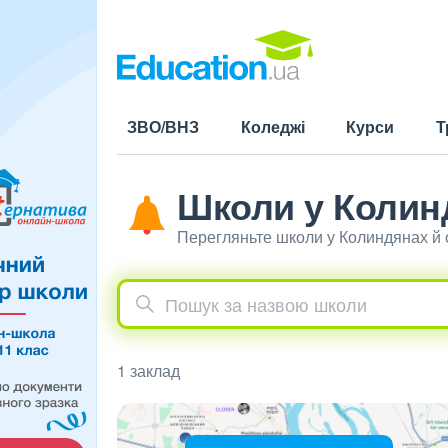
ЗВО/ВНЗ
Коледжі
Курси
Т
Школи у Колин
Перегляньте школи у Колиндянах й 
1 заклад