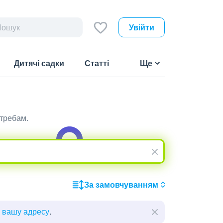
Увійти
Дитячі садки
Статті
Ще
отребам.
За замовчуванням
ь вашу адресу
.