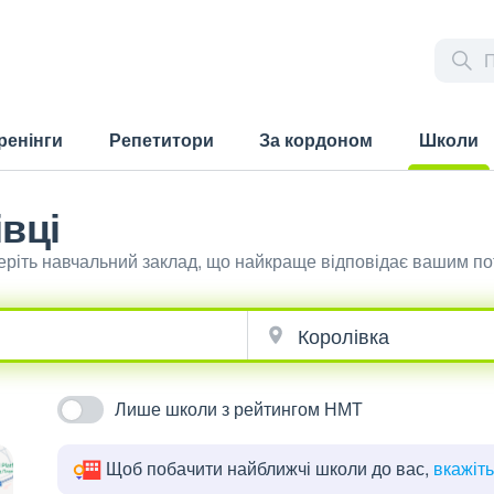
ренінги
Репетитори
За кордоном
Школи
(current)
вці
беріть навчальний заклад, що найкраще відповідає вашим п
Лише школи з рейтингом НМТ
Щоб побачити найближчі школи до вас,
вкажіт