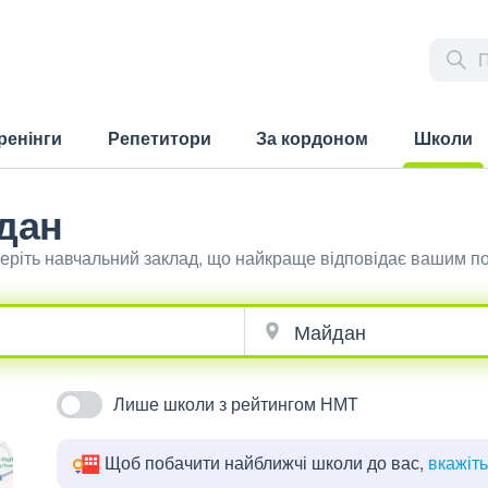
ренінги
Репетитори
За кордоном
Школи
(current)
дан
беріть навчальний заклад, що найкраще відповідає вашим п
Лише школи з рейтингом НМТ
Щоб побачити найближчі школи до вас,
вкажіт