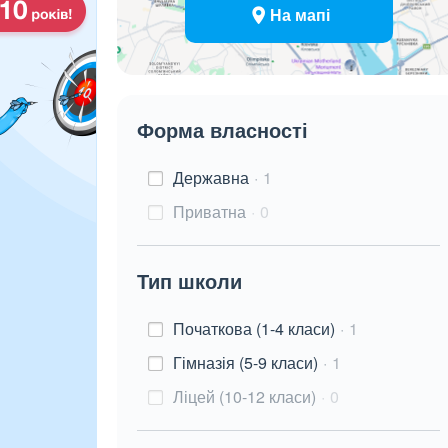
На мапі
Форма власності
Державна
1
Приватна
0
Тип школи
Початкова (1-4 класи)
1
Гімназія (5-9 класи)
1
Ліцей (10-12 класи)
0