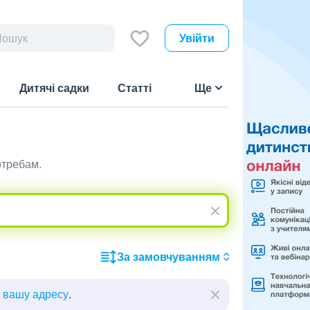
Увійти
Дитячі садки
Статті
Ще
отребам.
За замовчуванням
ь вашу адресу
.