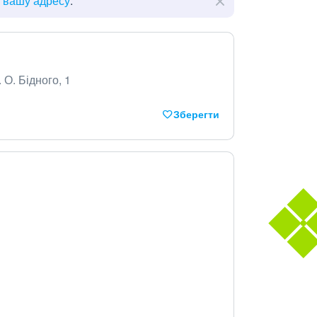
ь вашу адресу
.
 О. Бідного, 1
Зберегти