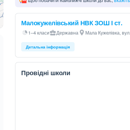
Щоб побачити найближчі школи до вас,
вкажіт
Малокужелівський НВК ЗОШ І ст.
1–4 класи
Державна
Мала Кужелівка, вул.
Детальна інформація
Провідні школи