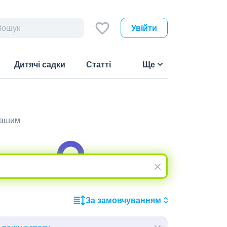
Увійти
Дитячі садки
Статті
Ще
 вашим
За замовчуванням