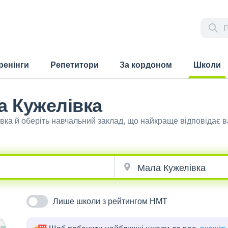
ренінги
Репетитори
За кордоном
Школи
(current)
а Кужелівка
івка й оберіть навчальний заклад, що найкраще відповідає
Лише школи з рейтингом НМТ