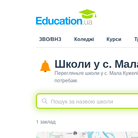
ЗВО/ВНЗ
Коледжі
Курси
Т
Школи у с. Мал
Перегляньте школи у с. Мала Кужел
потребам.
1 заклад