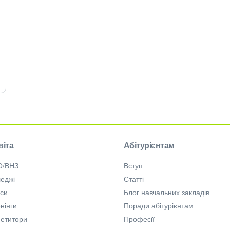
віта
Абітурієнтам
О/ВНЗ
Вступ
еджі
Статті
рси
Блог навчальних закладів
нінги
Поради абітурієнтам
петитори
Професії