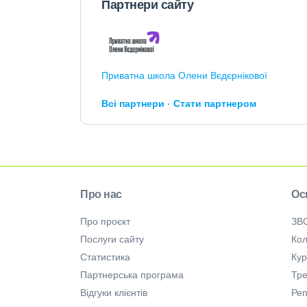
Партнери сайту
Приватна школа Олени Вєдєрнікової
Всі партнери
Стати партнером
Про нас
Ос
Про проєкт
ЗВ
Послуги сайту
Кол
Статистика
Ку
Партнерська програма
Тре
Відгуки клієнтів
Ре