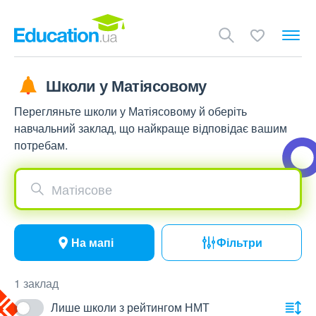
Школи у Матіясовому
Перегляньте школи у Матіясовому й оберіть
навчальний заклад, що найкраще відповідає вашим
потребам.
Матіясове
На мапі
Фільтри
1 заклад
Лише школи з рейтингом НМТ