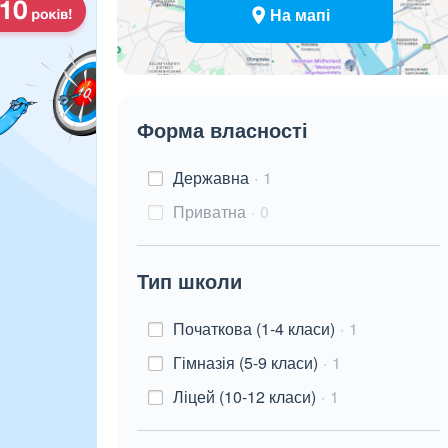
На мапі
Форма власності
Державна
1
Приватна
0
Тип школи
Початкова (1-4 класи)
1
Гімназія (5-9 класи)
1
Ліцей (10-12 класи)
1