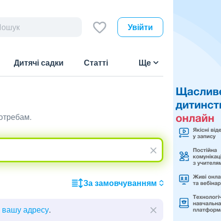
Увійти
Дитячі садки
Статті
Ще
потребам.
За замовчуванням
ь вашу адресу
.