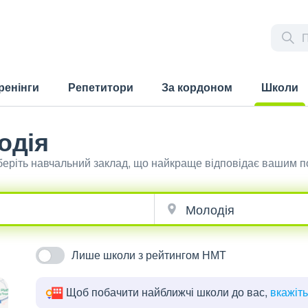
ренінги
Репетитори
За кордоном
Школи
(current)
одія
оберіть навчальний заклад, що найкраще відповідає вашим 
Лише школи з рейтингом НМТ
Щоб побачити найближчі школи до вас,
вкажіт