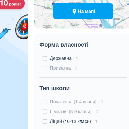
На мапі
Форма власності
Державна
1
Приватна
0
Тип школи
Початкова (1-4 класи)
0
Гімназія (5-9 класи)
0
Ліцей (10-12 класи)
1