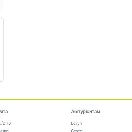
віта
Абітурієнтам
О/ВНЗ
Вступ
еджі
Статті