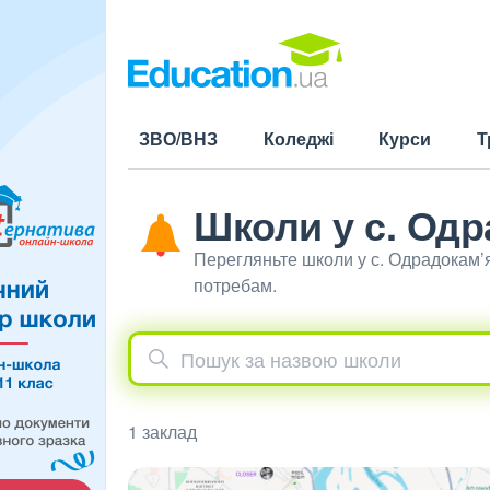
ЗВО/ВНЗ
Коледжі
Курси
Т
Школи у с. Одр
Перегляньте школи у с. Одрадокам’
потребам.
1 заклад