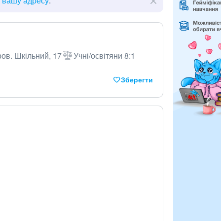
ь вашу адресу
.
ов. Шкільний, 17
Учні/освітяни 8:1
Зберегти