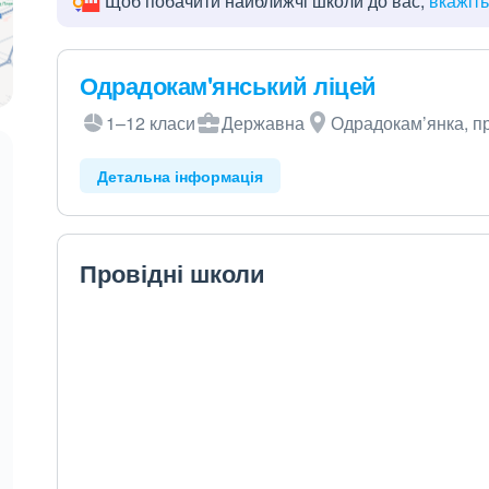
Щоб побачити найближчі школи до вас,
вкажіт
Одрадокам'янський ліцей
1–12 класи
Державна
Одрадокам’янка, пр
Детальна інформація
Провідні школи