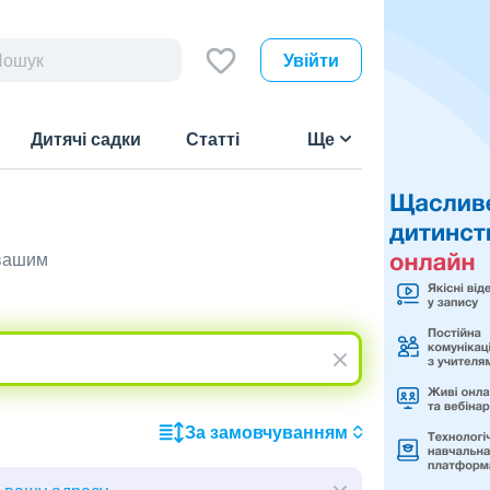
Увійти
Дитячі садки
Статті
Ще
 вашим
За замовчуванням