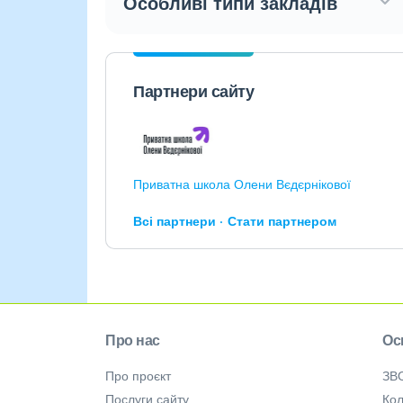
Особливі типи закладів
Партнери сайту
Приватна школа Олени Вєдєрнікової
Всі партнери
Стати партнером
Про нас
Ос
Про проєкт
ЗВ
Послуги сайту
Кол