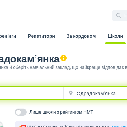
ренінги
Репетитори
За кордоном
Школи
(current)
адокам’янка
янка й оберіть навчальний заклад, що найкраще відповідає
Лише школи з рейтингом НМТ