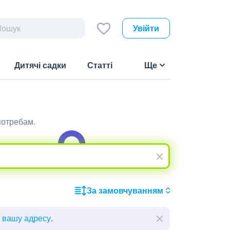
Увійти
Дитячі садки
Статті
Ще
потребам.
За замовчуванням
ь вашу адресу
.