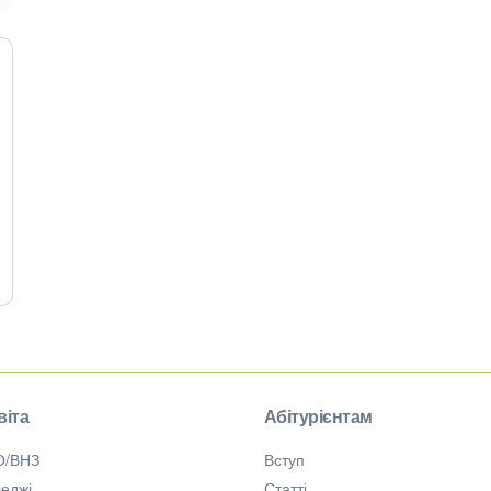
віта
Абітурієнтам
О/ВНЗ
Вступ
еджі
Статті