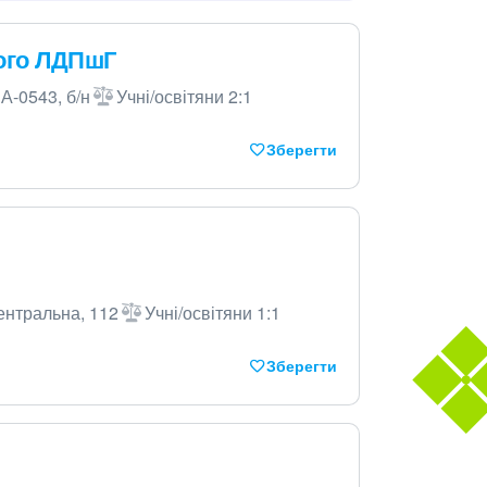
ого ЛДПшГ
А-0543, б/н
Учні/освітяни 2:1
Зберегти
ентральна, 112
Учні/освітяни 1:1
Зберегти