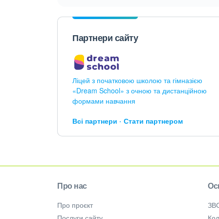
Партнери сайту
Ліцей з початковою школою та гімназією
«Dream School» з очною та дистанційною
формами навчання
Всі партнери
Стати партнером
Про нас
Ос
Про проєкт
ЗВ
Послуги сайту
Кол