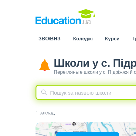
ЗВО/ВНЗ
Коледжі
Курси
Т
Школи у с. Під
Перегляньте школи у с. Підріжжя й
1 заклад