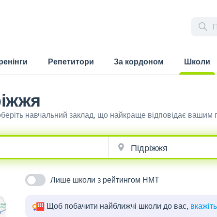
ренінги
Репетитори
За кордоном
Школи
(current)
ріжжя
 оберіть навчальний заклад, що найкраще відповідає вашим 
Лише школи з рейтингом НМТ
Щоб побачити найближчі школи до вас,
вкажіт