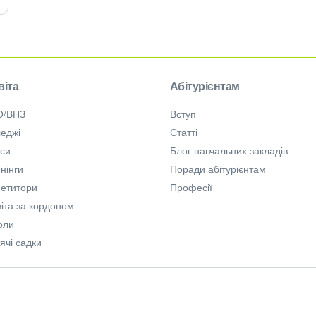
віта
Абітурієнтам
О/ВНЗ
Вступ
еджі
Статті
рси
Блог навчальних закладів
нінги
Поради абітурієнтам
петитори
Професії
іта за кордоном
оли
ячі садки