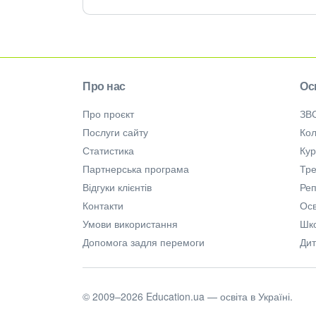
Про нас
Ос
Про проєкт
ЗВ
Послуги сайту
Кол
Статистика
Ку
Партнерська програма
Тре
Відгуки клієнтів
Ре
Контакти
Осв
Умови використання
Шк
Допомога задля перемоги
Дит
© 2009–2026 Education.ua — освіта в Україні.