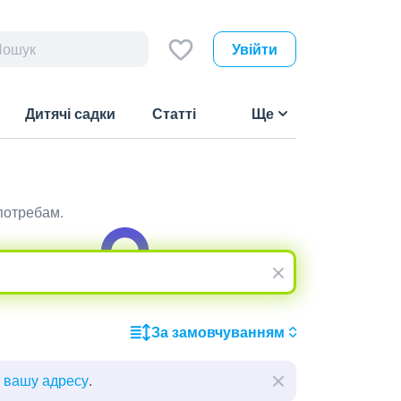
Увійти
Дитячі садки
Статті
Ще
потребам.
За замовчуванням
ь вашу адресу
.