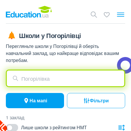
Школи у Погорілівці
Перегляньте школи у Погорілівці й оберіть
навчальний заклад, що найкраще відповідає вашим
потребам.
Погорілівка
На мапі
Фільтри
1 заклад
Лише школи з рейтингом НМТ