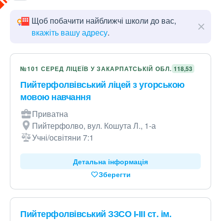
Щоб побачити найближчі школи до вас,
вкажіть вашу адресу
.
№101 СЕРЕД ЛІЦЕЇВ У ЗАКАРПАТСЬКІЙ ОБЛ.
118,53
Пийтерфолвівський ліцей з угорською
мовою навчання
Приватна
Пийтерфолво, вул. Кошута Л., 1-а
Учні/освітяни 7:1
Детальна інформація
Зберегти
Пийтерфолвівський ЗЗСО І-ІІІ ст. ім.