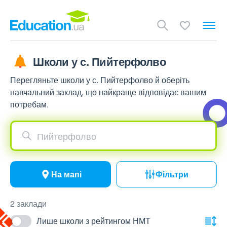
Школи у с. Пийтерфолво
Перегляньте школи у с. Пийтерфолво й оберіть
навчальний заклад, що найкраще відповідає вашим
потребам.
Пийтерфолво
На мапі
Фільтри
2 заклади
Лише школи з рейтингом НМТ