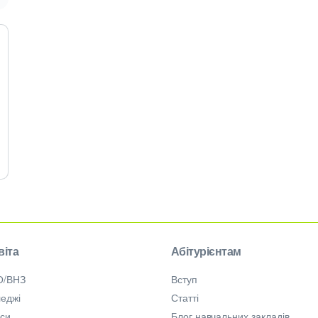
віта
Абітурієнтам
О/ВНЗ
Вступ
еджі
Статті
рси
Блог навчальних закладів