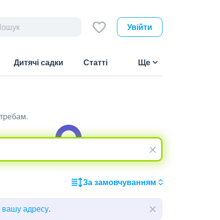
Увійти
Дитячі садки
Статті
Ще
отребам.
За замовчуванням
ь вашу адресу
.