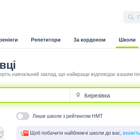
ренінги
Репетитори
За кордоном
Школи
(current)
вці
беріть навчальний заклад, що найкраще відповідає вашим п
Лише школи з рейтингом НМТ
Щоб побачити найближчі школи до вас,
вкажіт