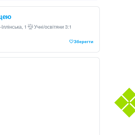
іцею
-Іллінська, 1
Учні/освітяни 3:1
Зберегти