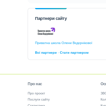
Партнери сайту
Приватна школа Олени Вєдєрнікової
Всі партнери
Стати партнером
Про нас
Ос
Про проєкт
ЗВ
Послуги сайту
Кол
Статистика
Ку