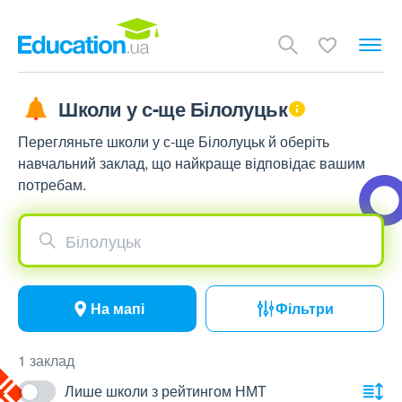
Школи у с-ще Білолуцьк
Перегляньте школи у с-ще Білолуцьк й оберіть
навчальний заклад, що найкраще відповідає вашим
потребам.
Білолуцьк
На мапі
Фільтри
1 заклад
Лише школи з рейтингом НМТ