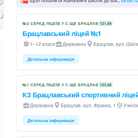
Щоб побачити найближчі школи до вас,
вкажіт
№2 СЕРЕД ЛІЦЕЇВ У С-ЩЕ БРАЦЛАВ
121,49
Брацлавський ліцей №1
1–12 класи
Державна
Брацлав, вул. Шкіл
Детальна інформація
№1 СЕРЕД ЛІЦЕЇВ У С-ЩЕ БРАЦЛАВ
123,48
КЗ Брацлавський спортивний ліце
Державна
Брацлав, вул. Франка, 1
Учні/о
Детальна інформація