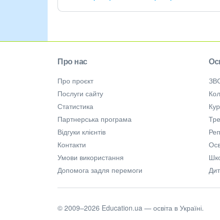
Про нас
Ос
Про проєкт
ЗВ
Послуги сайту
Кол
Статистика
Ку
Партнерська програма
Тре
Відгуки клієнтів
Ре
Контакти
Осв
Умови використання
Шк
Допомога задля перемоги
Дит
© 2009–2026 Education.ua — освіта в Україні.