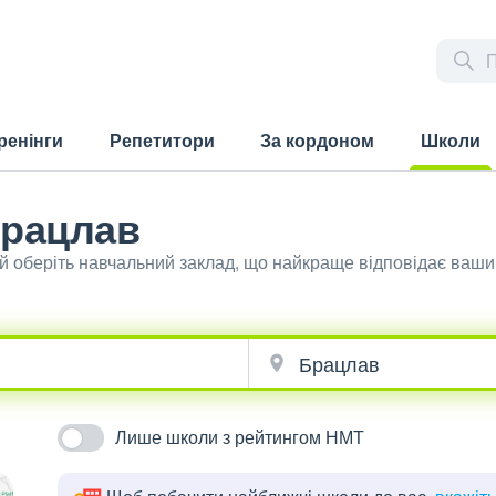
ренінги
Репетитори
За кордоном
Школи
(current)
Брацлав
й оберіть навчальний заклад, що найкраще відповідає ваш
Лише школи з рейтингом НМТ