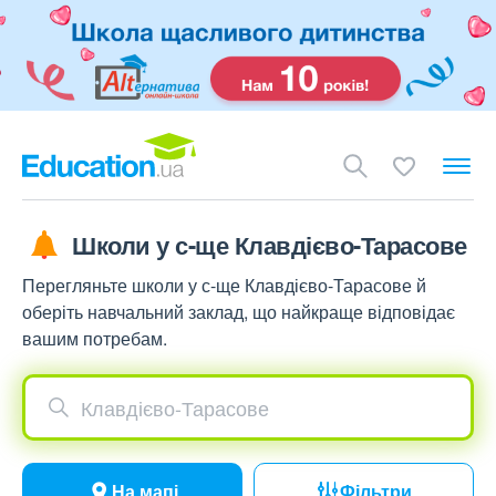
Школи у с-ще Клавдієво-Тарасове
Перегляньте школи у с-ще Клавдієво-Тарасове й
оберіть навчальний заклад, що найкраще відповідає
вашим потребам.
Клавдієво-Тарасове
На мапі
Фільтри