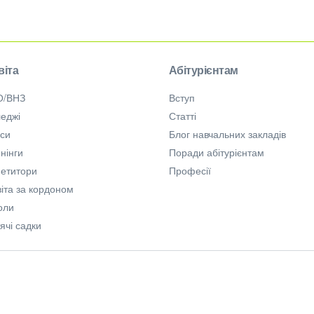
віта
Абітурієнтам
О/ВНЗ
Вступ
еджі
Статті
рси
Блог навчальних закладів
нінги
Поради абітурієнтам
петитори
Професії
іта за кордоном
оли
ячі садки