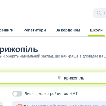
ренінги
Репетитори
За кордоном
Школи
(current)
Крижопіль
ь й оберіть навчальний заклад, що найкраще відповідає ва
Лише школи з рейтингом НМТ