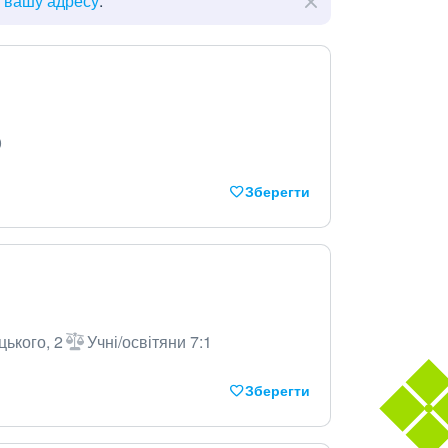
ь вашу адресу
.
0
Зберегти
цького, 2
Учні/освітяни 7:1
Зберегти