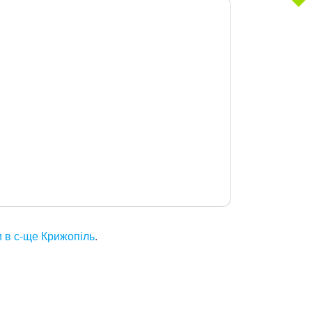
и в с-ще Крижопіль
.