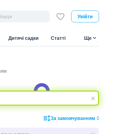
Увійти
Дитячі садки
Статті
Ще
шим
За замовчуванням