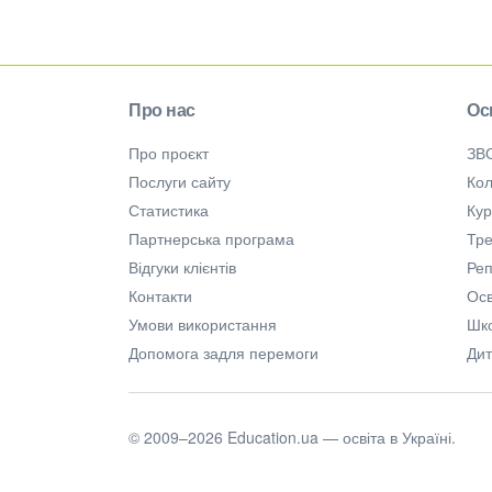
Про нас
Ос
Про проєкт
ЗВ
Послуги сайту
Кол
Статистика
Ку
Партнерська програма
Тре
Відгуки клієнтів
Ре
Контакти
Осв
Умови використання
Шк
Допомога задля перемоги
Дит
© 2009–2026 Education.ua — освіта в Україні.