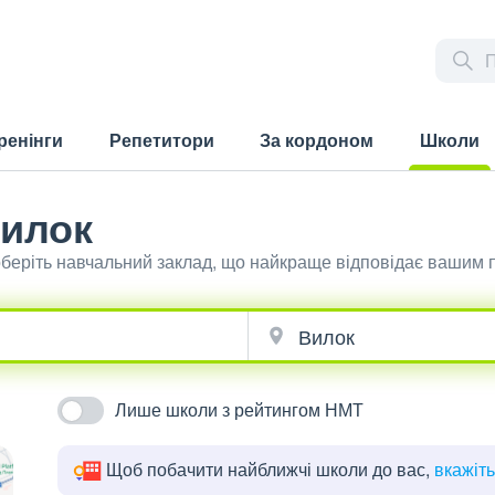
ренінги
Репетитори
За кордоном
Школи
(current)
Вилок
оберіть навчальний заклад, що найкраще відповідає вашим 
Лише школи з рейтингом НМТ
Щоб побачити найближчі школи до вас,
вкажіт