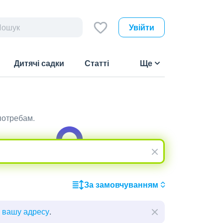
Увійти
Дитячі садки
Статті
Ще
потребам.
За замовчуванням
ь вашу адресу
.