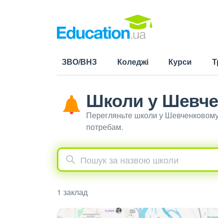
ЗВО/ВНЗ
Коледжі
Курси
Т
Школи у Шевч
Перегляньте школи у Шевченковому 
потребам.
1 заклад