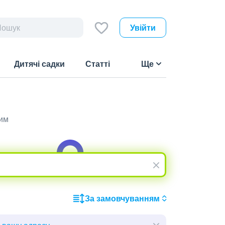
Увійти
Дитячі садки
Статті
Ще
шим
За замовчуванням