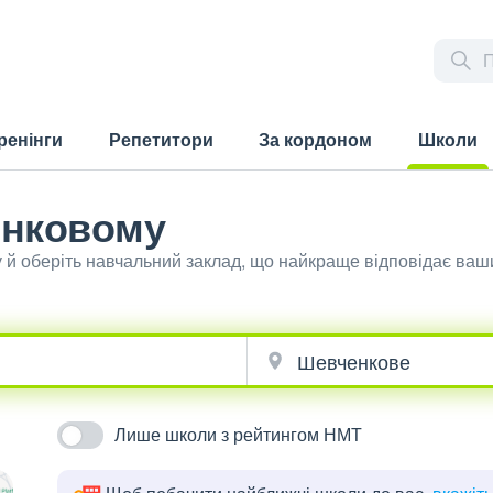
ренінги
Репетитори
За кордоном
Школи
(current)
енковому
й оберіть навчальний заклад, що найкраще відповідає ва
Лише школи з рейтингом НМТ