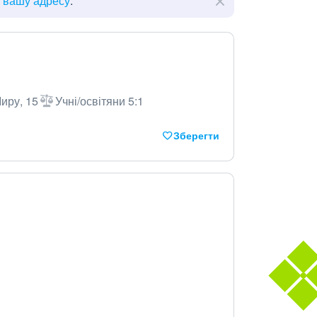
ь вашу адресу
.
иру, 15
Учні/освітяни 5:1
Зберегти